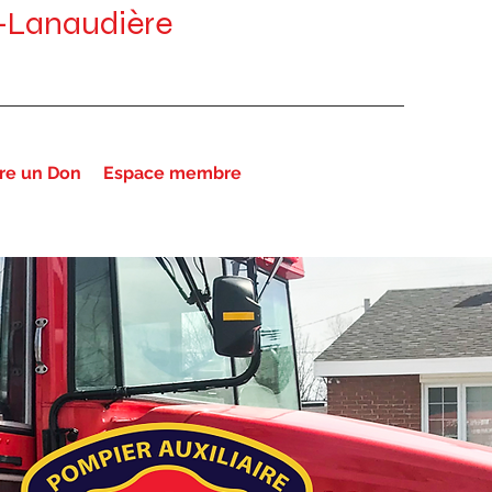
-Lanaudière
ire un Don
Espace membre