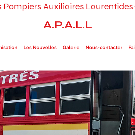
s Pompiers Auxiliaires
Laurentides
A.P.A.L.L
nisation
Les Nouvelles
Galerie
Nous-contacter
Fa