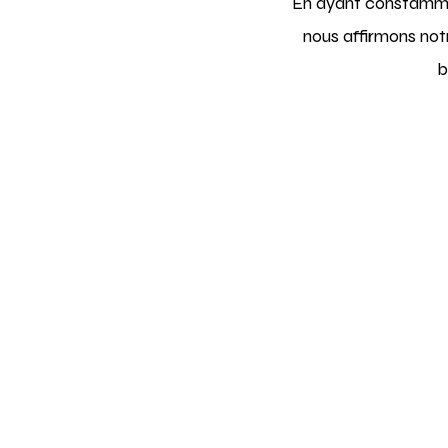
En ayant constammen
nous affirmons no
b