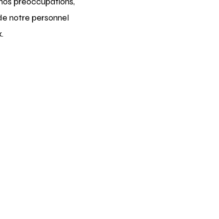
nos préoccupations,
de notre personnel
.