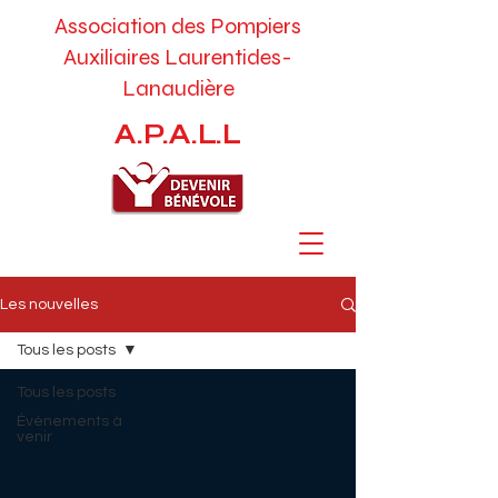
Association des Pompiers
Auxiliaires
Laurentides-
Lanaudière
A.P.A.L.L
Les nouvelles
Tous les posts
Tous les posts
Événements à
venir